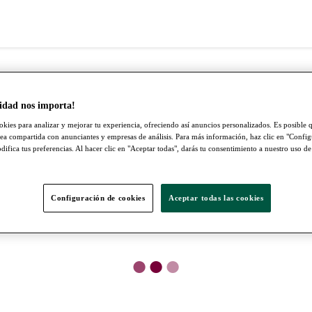
idad nos importa!
okies para analizar y mejorar tu experiencia, ofreciendo así anuncios personalizados. Es posible q
ea compartida con anunciantes y empresas de análisis. Para más información, haz clic en "Confi
ifica tus preferencias. Al hacer clic en "Aceptar todas", darás tu consentimiento a nuestro uso de
Configuración de cookies
Aceptar todas las cookies
●
●
●