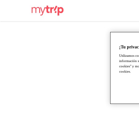
¡Tu privac
Utilizamos co
información s
cookies" y mod
cookies.