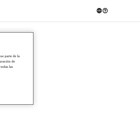
ue parte de la
guración de
 todas las